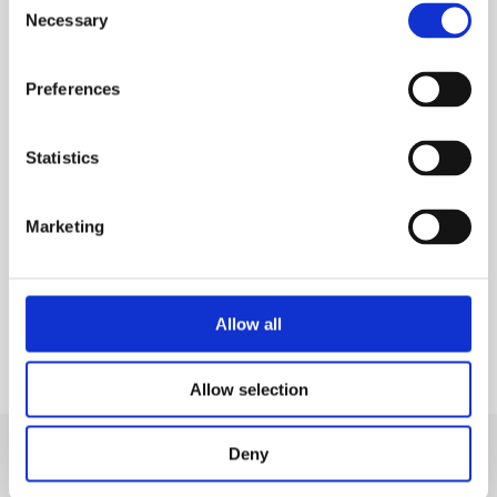
Necessary
Selection
Preferences
Statistics
Tapeten
Unbegrenzte Möglichkeiten
Marketing
Geben Sie Ihrem Zuhause ein modernes und
zeitgenössisches Ambiente. Wir bieten eine große Auswahl an
modernen Tapeten von Top-Herstellern aus der ganzen Welt.
Nichts verändert so nachdrücklich den Raum wie eine
hochwertig verarbeitete Tapete.
Allow all
MEHR ERFAHREN
Allow selection
Login
Druckversion
|
Sitemap
Deny
Webansicht
© CD Raumkonzept